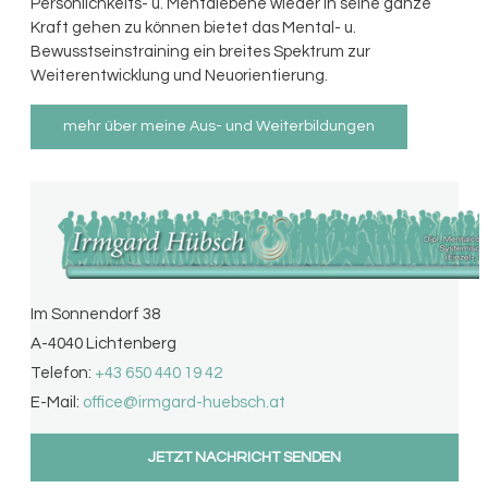
Persönlichkeits- u. Mentalebene wieder in seine ganze
Kraft gehen zu können bietet das Mental- u.
Bewusstseinstraining ein breites Spektrum zur
Weiterentwicklung und Neuorientierung.
mehr über meine Aus- und Weiterbildungen
Im Sonnendorf 38
A-4040 Lichtenberg
Telefon:
+43 650 440 19 42
E-Mail:
office@
irmgard-huebsch.at
JETZT NACHRICHT SENDEN