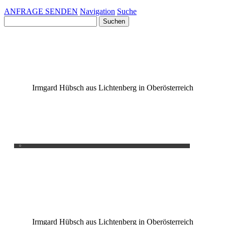
ANFRAGE SENDEN
Navigation
Suche
Suchen
nach:
Irmgard Hübsch aus Lichtenberg in Oberösterreich
Mediation
0
Unsere größte Ehre liegt nicht darin,
dass wir nie versagen, sondern darin,
dass wir jedes Mal wieder aufstehen
wenn wir niedergefallen sind.
Irmgard Hübsch aus Lichtenberg in Oberösterreich